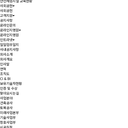
안전체험시설 교육현황
사회공헌
사회공헌
고객지원
공지사항
온라인문의
온라인지명원
온라인지명원
인트라넷
일일업무일지
사내공지사항
회사소개
회사개요
인사말
연혁
조직도
CI & BI
보유기술자현황
인증 및 수상
찾아오시는길
사업분야
건축공사
토목공사
미래사업본부
기술사업부
창호사업부
시공실적