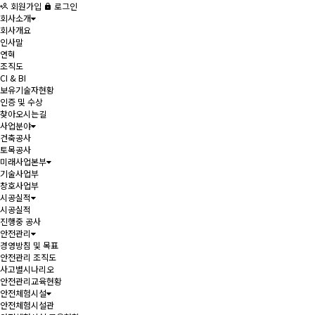
회원가입
로그인
회사소개
회사개요
인사말
연혁
조직도
CI & BI
보유기술자현황
인증 및 수상
찾아오시는길
사업분야
건축공사
토목공사
미래사업본부
기술사업부
창호사업부
시공실적
시공실적
진행중 공사
안전관리
경영방침 및 목표
안전관리 조직도
사고별시나리오
안전관리교육현황
안전체험시설
안전체험시설관