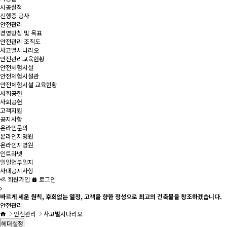
시공실적
진행중 공사
안전관리
경영방침 및 목표
안전관리 조직도
사고별시나리오
안전관리교육현황
안전체험시설
안전체험시설관
안전체험시설 교육현황
사회공헌
사회공헌
고객지원
공지사항
온라인문의
온라인지명원
온라인지명원
인트라넷
일일업무일지
사내공지사항
회원가입
로그인
바르게 세운 원칙, 후회없는 열정, 고객을 향한 정성으로 최고의 건축물을 창조하겠습니다.
안전관리
안전관리
사고별시나리오
헤더설정