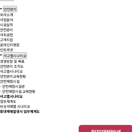
안전관리
회사소개
사업분야
시공실적
안전관리
사회공헌
고객지원
온라인지명원
인트라넷
사고별시나리오
경영방침 및 목표
안전관리 조직도
사고별시나리오
안전관리교육현황
안전체험시설
- 안전체험시설관
- 안전체험시설 교육현황
사고별시나리오
업무체계도
비상사태별 시나리오
중대재해발생시 업무체계도