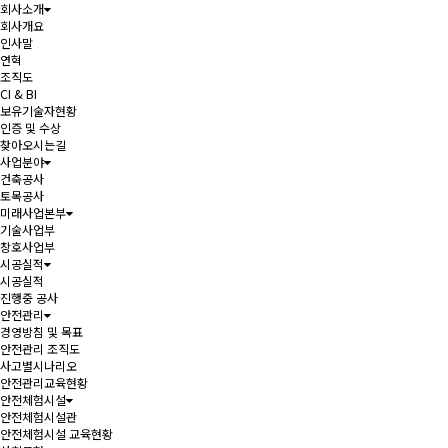
회사소개
회사개요
인사말
연혁
조직도
CI & BI
보유기술자현황
인증 및 수상
찾아오시는길
사업분야
건축공사
토목공사
미래사업본부
기술사업부
창호사업부
시공실적
시공실적
진행중 공사
안전관리
경영방침 및 목표
안전관리 조직도
사고별시나리오
안전관리교육현황
안전체험시설
안전체험시설관
안전체험시설 교육현황