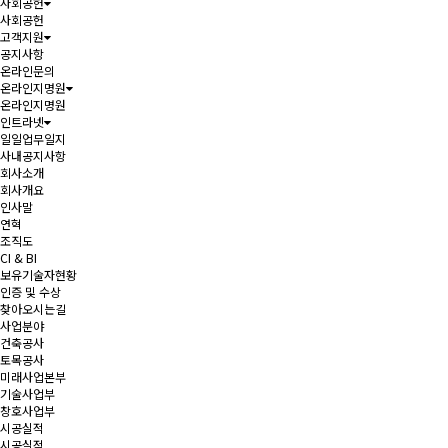
사회공헌
사회공헌
고객지원
공지사항
온라인문의
온라인지명원
온라인지명원
인트라넷
일일업무일지
사내공지사항
회사소개
회사개요
인사말
연혁
조직도
CI & BI
보유기술자현황
인증 및 수상
찾아오시는길
사업분야
건축공사
토목공사
미래사업본부
기술사업부
창호사업부
시공실적
시공실적