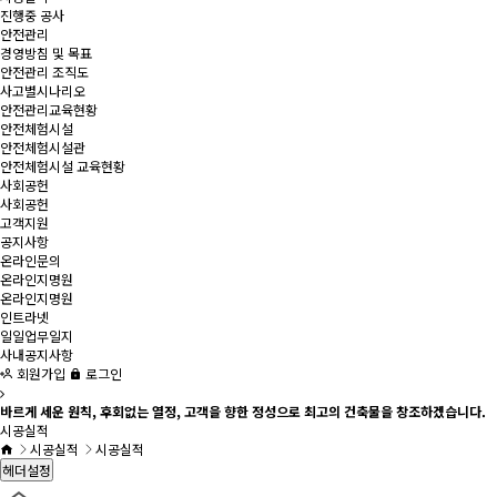
진행중 공사
안전관리
경영방침 및 목표
안전관리 조직도
사고별시나리오
안전관리교육현황
안전체험시설
안전체험시설관
안전체험시설 교육현황
사회공헌
사회공헌
고객지원
공지사항
온라인문의
온라인지명원
온라인지명원
인트라넷
일일업무일지
사내공지사항
회원가입
로그인
바르게 세운 원칙, 후회없는 열정, 고객을 향한 정성으로 최고의 건축물을 창조하겠습니다.
시공실적
시공실적
시공실적
헤더설정