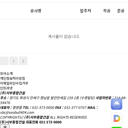
공사명
발주처
착공
준공
게시물이 없습니다.
1
2
회사소개
개인정보처리방침
이메일무단수집거부
인트라넷
(주)서부종합건설
주소 :
경기도 화성시 만세구 향남읍 발안만세길 159 2층 (수영빌딩)
사업자번호 :
214-88-
54476
대표자 :
염영열
TEL :
031-373-0000
FAX :
031-377-0707
MAIL :
sbc@seobu0404.com
COPYRIGHT(c)
(주)서부종합건설
ALL RIGHTS RESERVED.
(주)서부종합건설 대표전화
031-373-0000
웰