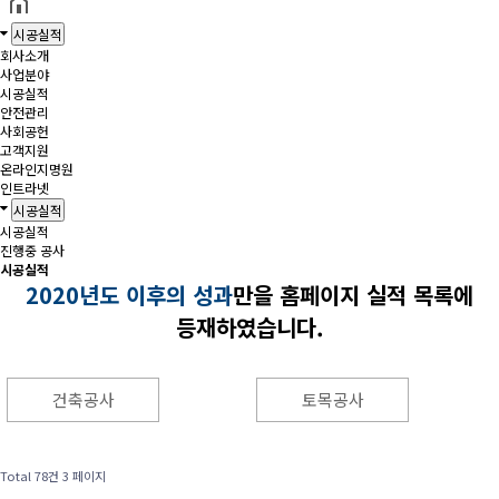
시공실적
회사소개
사업분야
시공실적
안전관리
사회공헌
고객지원
온라인지명원
인트라넷
시공실적
시공실적
진행중 공사
시공실적
2020년도 이후의 성과
만을 홈페이지 실적 목록에
등재하였습니다.
건축공사
토목공사
Total 78건
3 페이지