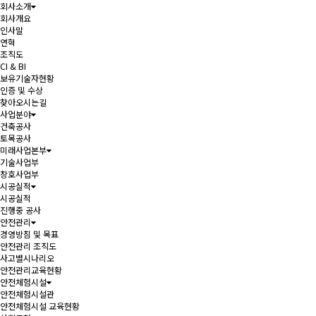
회사소개
회사개요
인사말
연혁
조직도
CI & BI
보유기술자현황
인증 및 수상
찾아오시는길
사업분야
건축공사
토목공사
미래사업본부
기술사업부
창호사업부
시공실적
시공실적
진행중 공사
안전관리
경영방침 및 목표
안전관리 조직도
사고별시나리오
안전관리교육현황
안전체험시설
안전체험시설관
안전체험시설 교육현황