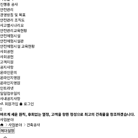
진행중 공사
안전관리
경영방침 및 목표
안전관리 조직도
사고별시나리오
안전관리교육현황
안전체험시설
안전체험시설관
안전체험시설 교육현황
사회공헌
사회공헌
고객지원
공지사항
온라인문의
온라인지명원
온라인지명원
인트라넷
일일업무일지
사내공지사항
회원가입
로그인
바르게 세운 원칙, 후회없는 열정, 고객을 향한 정성으로 최고의 건축물을 창조하겠습니다.
사업분야
사업분야
건축공사
헤더설정