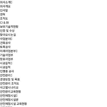
회사소개
회사개요
인사말
연혁
조직도
CI & BI
보유기술자현황
인증 및 수상
찾아오시는길
사업분야
건축공사
토목공사
미래사업본부
기술사업부
창호사업부
시공실적
시공실적
진행중 공사
안전관리
경영방침 및 목표
안전관리 조직도
사고별시나리오
안전관리교육현황
안전체험시설
안전체험시설관
안전체험시설 교육현황