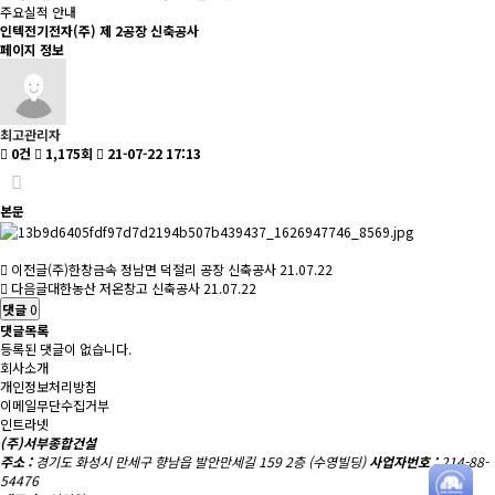
주요실적 안내
인텍전기전자(주) 제 2공장 신축공사
페이지 정보
최고관리자
0건
1,175회
21-07-22 17:13
본문
이전글
(주)한창금속 정남면 덕절리 공장 신축공사
21.07.22
다음글
대한농산 저온창고 신축공사
21.07.22
댓글
0
댓글목록
등록된 댓글이 없습니다.
회사소개
개인정보처리방침
이메일무단수집거부
인트라넷
(주)서부종합건설
주소 :
경기도 화성시 만세구 향남읍 발안만세길 159 2층 (수영빌딩)
사업자번호 :
214-88-
54476