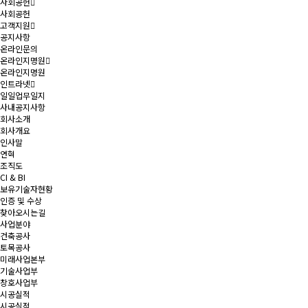
사회공헌
사회공헌
고객지원
공지사항
온라인문의
온라인지명원
온라인지명원
인트라넷
일일업무일지
사내공지사항
회사소개
회사개요
인사말
연혁
조직도
CI & BI
보유기술자현황
인증 및 수상
찾아오시는길
사업분야
건축공사
토목공사
미래사업본부
기술사업부
창호사업부
시공실적
시공실적