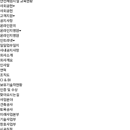
안전체험시설 교육현황
사회공헌
사회공헌
고객지원
공지사항
온라인문의
온라인지명원
온라인지명원
인트라넷
일일업무일지
사내공지사항
회사소개
회사개요
인사말
연혁
조직도
CI & BI
보유기술자현황
인증 및 수상
찾아오시는길
사업분야
건축공사
토목공사
미래사업본부
기술사업부
창호사업부
시공실적