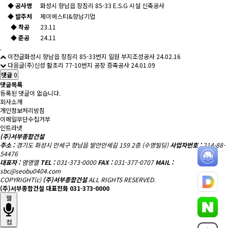
◆ 공사명
화성시 향남읍 장짐리 85-33 E.S.G 시설 신축공사
◆ 발주처
제이에스티&향남기업
◆ 착공
23.11
◆ 준공
24.11
.
이전글
화성시 향남읍 장짐리 85-33번지 일원 부지조성공사
24.02.16
다음글
(주)신성 활초리 77-10번지 공장 증축공사
24.01.09
댓글
0
댓글목록
등록된 댓글이 없습니다.
회사소개
개인정보처리방침
이메일무단수집거부
인트라넷
(주)서부종합건설
주소 :
경기도 화성시 만세구 향남읍 발안만세길 159 2층 (수영빌딩)
사업자번호 :
214-88-
54476
대표자 :
염영열
TEL :
031-373-0000
FAX :
031-377-0707
MAIL :
sbc@seobu0404.com
COPYRIGHT(c)
(주)서부종합건설
ALL RIGHTS RESERVED.
(주)서부종합건설 대표전화
031-373-0000
웰
컴