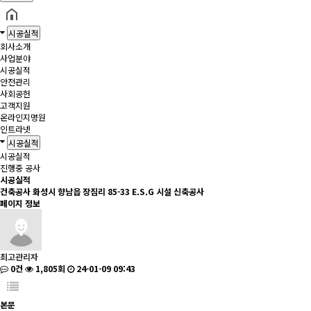
시공실적
회사소개
사업분야
시공실적
안전관리
사회공헌
고객지원
온라인지명원
인트라넷
시공실적
시공실적
진행중 공사
시공실적
건축공사
화성시 향남읍 장짐리 85-33 E.S.G 시설 신축공사
페이지 정보
최고관리자
0건
1,805회
24-01-09 09:43
본문