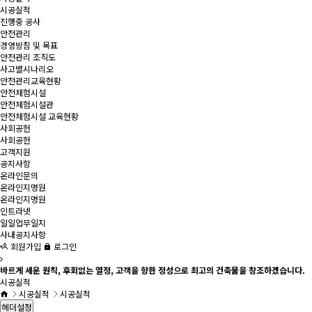
시공실적
진행중 공사
안전관리
경영방침 및 목표
안전관리 조직도
사고별시나리오
안전관리교육현황
안전체험시설
안전체험시설관
안전체험시설 교육현황
사회공헌
사회공헌
고객지원
공지사항
온라인문의
온라인지명원
온라인지명원
인트라넷
일일업무일지
사내공지사항
회원가입
로그인
바르게 세운 원칙, 후회없는 열정, 고객을 향한 정성으로 최고의 건축물을 창조하겠습니다.
시공실적
시공실적
시공실적
헤더설정