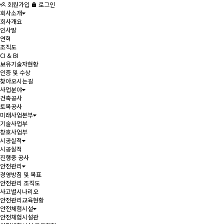
회원가입
로그인
회사소개
회사개요
인사말
연혁
조직도
CI & BI
보유기술자현황
인증 및 수상
찾아오시는길
사업분야
건축공사
토목공사
미래사업본부
기술사업부
창호사업부
시공실적
시공실적
진행중 공사
안전관리
경영방침 및 목표
안전관리 조직도
사고별시나리오
안전관리교육현황
안전체험시설
안전체험시설관