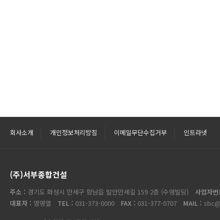
회사소개
개인정보처리방침
이메일무단수집거부
인트라넷
(주)서부종합건설
주소 :
경기도 화성시 만세구 향남읍 발안만세길 159 2층 (수영빌딩)
사업자번
대표자 :
염영열
TEL :
031-373-0000
FAX :
031-377-0707
MAIL :
sbc@