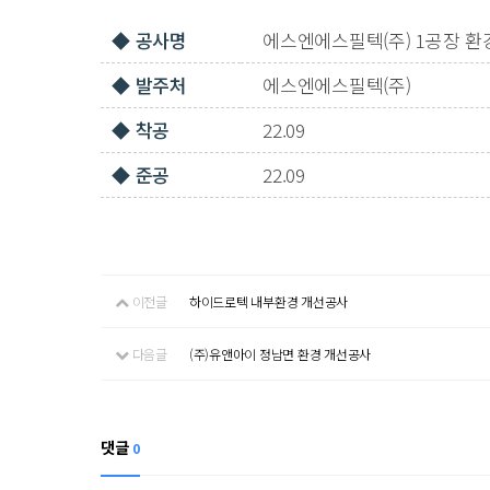
◆ 공사명
에스엔에스필텍(주) 1공장 
◆ 발주처
에스엔에스필텍(주)
◆ 착공
22.09
◆ 준공
22.09
이전글
하이드로텍 내부환경 개선공사
다음글
(주)유앤아이 정남면 환경 개선공사
댓글
0