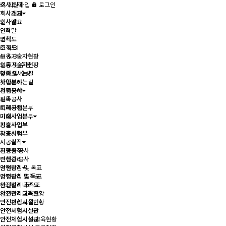
회사소개
회원가입
로그인
회사소개
회사개요
회사개요
인사말
인사말
연혁
연혁
조직도
조직도
CI & BI
CI & BI
보유기술자현황
보유기술자현황
인증 및 수상
인증 및 수상
찾아오시는길
찾아오시는길
사업분야
사업분야
건축공사
건축공사
토목공사
토목공사
미래사업본부
미래사업본부
기술사업부
기술사업부
창호사업부
창호사업부
시공실적
시공실적
시공실적
시공실적
진행중 공사
진행중 공사
안전관리
안전관리
경영방침 및 목표
경영방침 및 목표
안전관리 조직도
안전관리 조직도
사고별시나리오
사고별시나리오
안전관리교육현황
안전관리교육현황
안전체험시설
안전체험시설
안전체험시설관
안전체험시설관
안전체험시설 교육현황