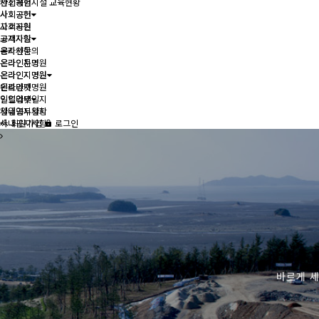
안전체험시설 교육현황
사회공헌
사회공헌
사회공헌
사회공헌
고객지원
고객지원
공지사항
공지사항
온라인문의
온라인문의
온라인지명원
온라인지명원
온라인지명원
온라인지명원
인트라넷
인트라넷
일일업무일지
일일업무일지
사내공지사항
사내공지사항
회원가입
로그인
바르게 세