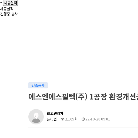
시공실적
시공실적
진행중 공사
건축공사
에스엔에스필텍(주) 1공장 환경개선
최고관리자
0건
2,165회
22-10-20 09:01