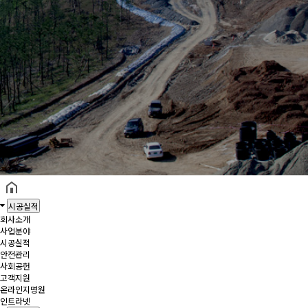
헤더설정
시공실적
회사소개
사업분야
시공실적
안전관리
사회공헌
고객지원
온라인지명원
인트라넷